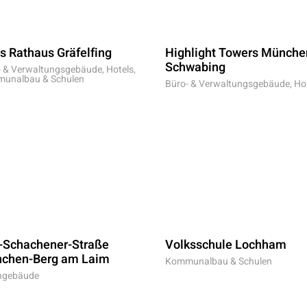
s Rathaus Gräfelfing
Highlight Towers Münche
Schwabing
- & Verwaltungsgebäude, Hotels
,
unalbau & Schulen
Büro- & Verwaltungsgebäude, Ho
-Schachener-Straße
Volksschule Lochham
chen-Berg am Laim
Kommunalbau & Schulen
gebäude