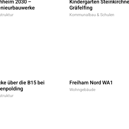
chheim 2030 –
Kindergarten Steinkirchner
enieurbauwerke
Gräfelfing
struktur
Kommunalbau & Schulen
ke über die B15 bei
Freiham Nord WA1
enpolding
Wohngebäude
struktur