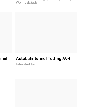
Wohngebäude
nnel
Autobahntunnel Tutting A94
Infrastruktur