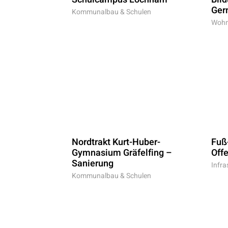
Ger
Kommunalbau & Schulen
Wohn
Nordtrakt Kurt-Huber-
Fuß
Gymnasium Gräfelfing –
Off
Sanierung
Infra
Kommunalbau & Schulen