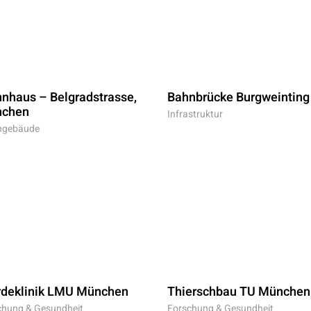
nhaus – Belgradstrasse,
Bahnbrücke Burgweinting
chen
Infrastruktur
gebäude
rdeklinik LMU München
Thierschbau TU München
chung & Gesundheit
Forschung & Gesundheit