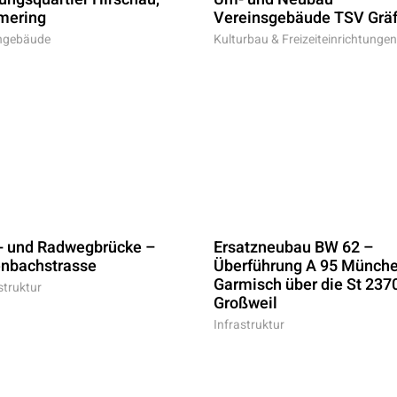
mering
Vereinsgebäude TSV Gräf
gebäude
Kulturbau & Freizeiteinrichtungen
- und Radwegbrücke –
Ersatzneubau BW 62 –
enbachstrasse
Überführung A 95 Münch
Garmisch über die St 2370
struktur
Großweil
Infrastruktur