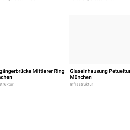
gängerbrücke Mittlerer Ring
Glaseinhausung Petueltu
chen
München
struktur
Infrastruktur