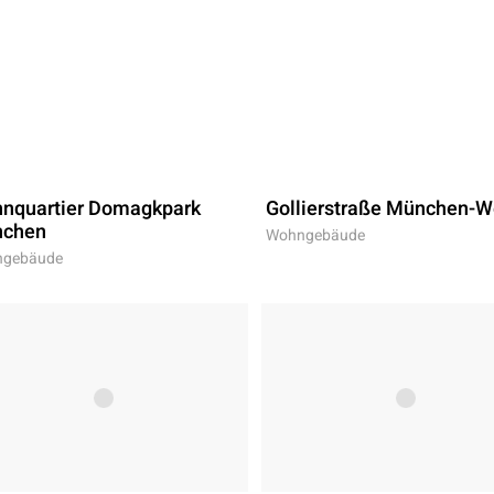
nquartier Domagkpark
Gollierstraße München-W
chen
Wohngebäude
gebäude