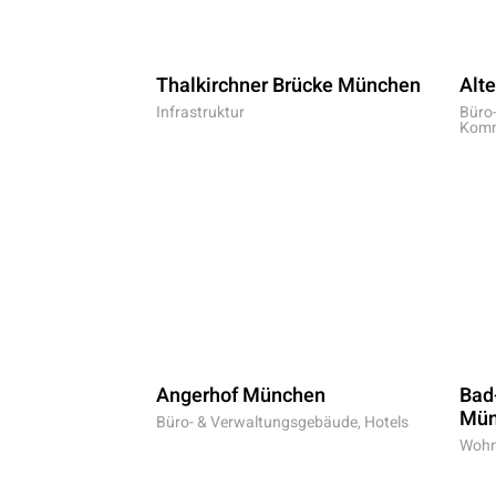
Thalkirchner Brücke München
Alte
Infrastruktur
Büro
Komm
Angerhof München
Bad
Mün
Büro- & Verwaltungsgebäude, Hotels
Wohn