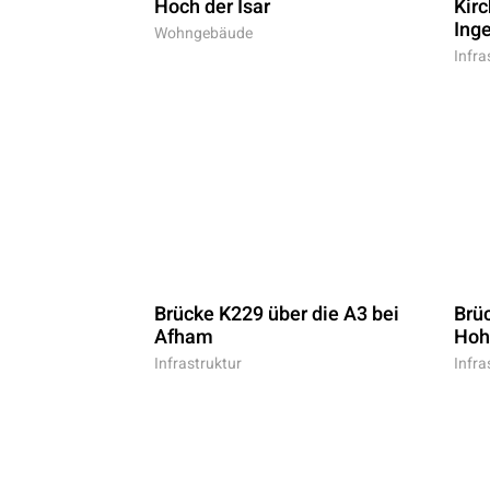
Hoch der Isar
Kir
Ing
Wohngebäude
Infra
Brücke K229 über die A3 bei
Brüc
Afham
Hoh
Infrastruktur
Infra