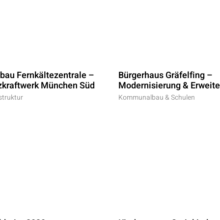
bau Fernkältezentrale –
Bürgerhaus Gräfelfing –
zkraftwerk München Süd
Modernisierung & Erweit
struktur
Kommunalbau & Schulen