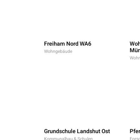
Freiham Nord WA6
Woh
Mün
Wohngebäude
Wohn
Grundschule Landshut Ost
Pfe
Kommunalbau & Schulen
Fors