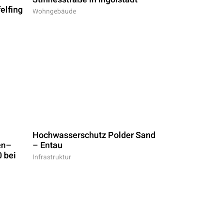
elfing
Wohngebäude
Hochwasserschutz Polder Sand
en–
– Entau
 bei
Infrastruktur