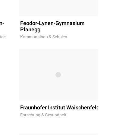
n-
Feodor-Lynen-Gymnasium
Planegg
tels
Kommunalbau & Schulen
Fraunhofer Institut Waischenfeld
Forschung & Gesundheit